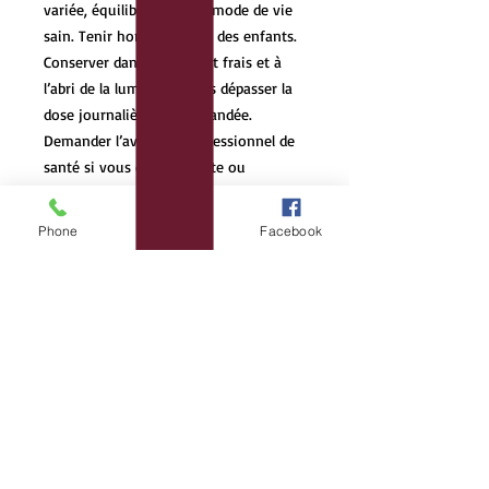
variée, équilibrée et d’un mode de vie
sain. Tenir hors de portée des enfants.
Conserver dans un endroit frais et à
l’abri de la lumière. Ne pas dépasser la
dose journalière recommandée.
Demander l’avis d’un professionnel de
santé si vous êtes enceinte ou
allaitante.
Phone
Email
Facebook
Les bourgeons et jeunes pousses sont
récoltés à la main, sur des sites
préserver et favorisant la biodiversité.
Ils sont mis directement à macérer sur
le site de cueillette afin de préserver
toute leur vitalité
La cueillette se fait dans le respect des
arbres et arbustes
Le miel est issus de producteurs de