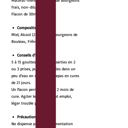
Macérât-mère concentré de bourgeons
frais, non-dilué
Flacon de 30ml
Composition
:
Miel, Alcool (28 %), Eau, Bourgeons de
Bouleau, Frêne, Pin
Conseils d’utilisation :
5 à 15 gouttes par jour réparties en 2
ou 3 prises, pures ou diluées dans un
peu d’eau en dehors des repas en cures
de 21 jours.
Un flacon permet environ 2 mois de
cure. Agiter le flacon avant emploi,
léger trouble possible.
Précautions d’emploi :
Ne dispense pas d’une alimentation