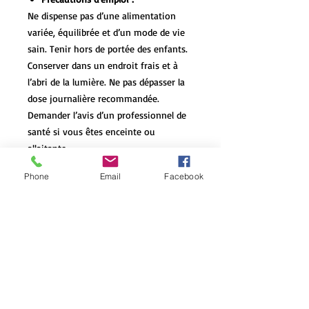
Ne dispense pas d’une alimentation
variée, équilibrée et d’un mode de vie
sain. Tenir hors de portée des enfants.
Conserver dans un endroit frais et à
l’abri de la lumière. Ne pas dépasser la
dose journalière recommandée.
Demander l’avis d’un professionnel de
santé si vous êtes enceinte ou
allaitante.
Phone
Email
Facebook
Les bourgeons et jeunes pousses sont
récoltés à la main, sur des sites
préserver et favorisant la biodiversité.
Ils sont mis directement à macérer sur
le site de cueillette afin de préserver
toute leur vitalité
La cueillette se fait dans le respect des
arbres et arbustes