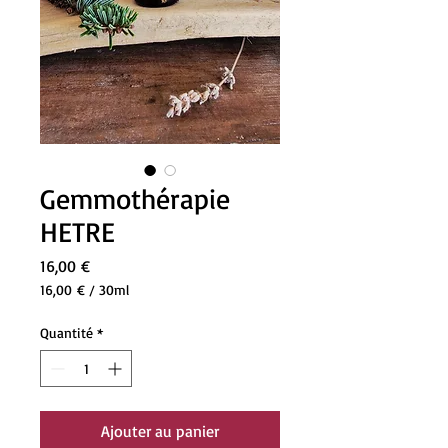
Gemmothérapie
HETRE
Prix
16,00 €
16,00 €
/
30ml
16,00 €
pour
Quantité
*
30
Millilitres
Ajouter au panier