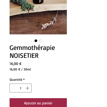
Gemmothérapie
NOISETIER
Prix
16,00 €
16,00 €
/
30ml
16,00 €
pour
Quantité
*
30
Millilitres
Ajouter au panier