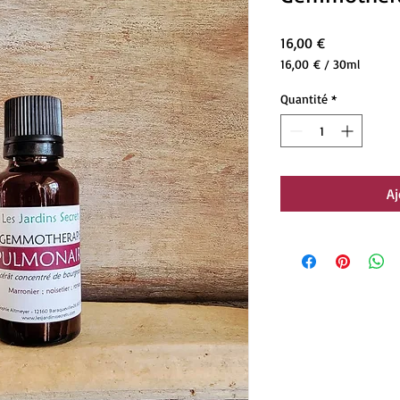
Prix
16,00 €
16,00 €
/
30ml
16,00 €
pour
Quantité
*
30
Millilitres
Aj