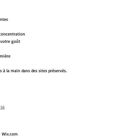
antes
 concentration
à votre goût
umière
es à la main dans des sites préservés.
ité
h
Wix.com