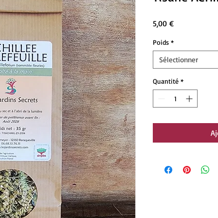
Prix
5,00 €
Poids
*
Sélectionner
Quantité
*
Aj