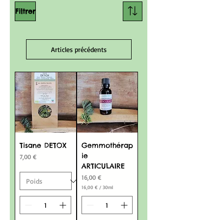
Filtrer
Articles précédents
Tisane DETOX
Gemmothérap
ie
Prix
7,00 €
ARTICULAIRE
Prix
16,00 €
16,00 €
/
30ml
1
6
,
0
0