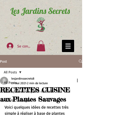
Les Jardins Secrets
Se connecter
Post
All Posts
lesjardinssecrets8
All Posts
17 mai 2021
2 min de lecture
RECETTES CUISINE
Santé ; bien-être ; soin naturel
aux Plantes Sauvages
Cuisine sauvages
Voici quelques idées de recettes très 
simple à réaliser à base de plantes 